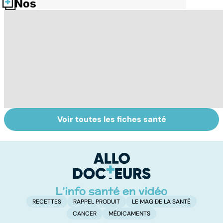
Nos fiches santé
Voir toutes les fiches santé
Post-partum : un
Violences
Bi
bouleversement
sexuelles :
m
après la
comment s'en
naissance
remettre ?
RECETTES
RAPPEL PRODUIT
LE MAG DE LA SANTÉ
CANCER
MÉDICAMENTS