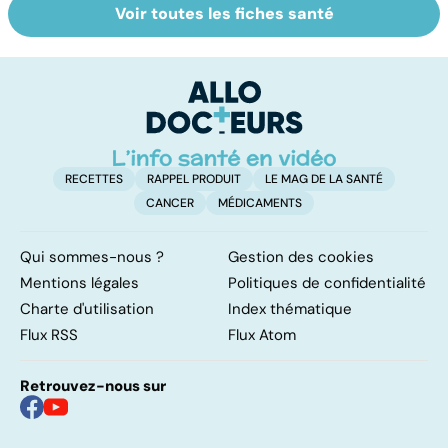
Voir toutes les fiches santé
Comment tenir
Muscler ses
C
ses bonnes
abdos pour
d
résolutions
retrouver un
él
ventre plat
q
fa
RECETTES
RAPPEL PRODUIT
LE MAG DE LA SANTÉ
CANCER
MÉDICAMENTS
Qui sommes-nous ?
Gestion des cookies
Mentions légales
Politiques de confidentialité
Charte d'utilisation
Index thématique
Flux RSS
Flux Atom
Retrouvez-nous sur