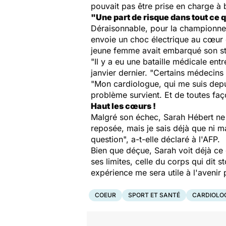
pouvait pas être prise en charge à 
"Une part de risque dans tout ce q
Déraisonnable, pour la championne, 
envoie un choc électrique au cœur 
jeune femme avait embarqué son sto
"Il y a eu une bataille médicale entr
janvier dernier. "Certains médecins
"Mon cardiologue, qui me suis depui
problème survient. Et de toutes façon
Haut les cœurs !
Malgré son échec, Sarah Hébert ne r
reposée, mais je sais déjà que ni m
question", a-t-elle déclaré à l'AFP.
Bien que déçue, Sarah voit déjà ce q
ses limites, celle du corps qui dit s
expérience me sera utile à l'avenir
COEUR
SPORT ET SANTÉ
CARDIOLO