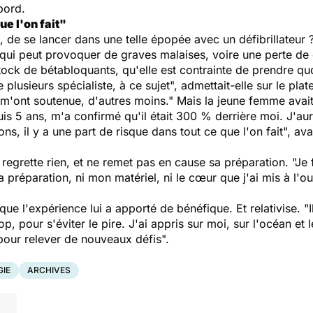
bord.
ue l'on fait"
de se lancer dans une telle épopée avec un défibrillateur ? 
qui peut provoquer de graves malaises, voire une perte de
ck de bétabloquants, qu'elle est contrainte de prendre qu
e plusieurs spécialiste, à ce sujet", admettait-elle sur le pl
 m'ont soutenue, d'autres moins." Mais la jeune femme avait
s 5 ans, m'a confirmé qu'il était 300 % derrière moi. J'aur
s, il y a une part de risque dans tout ce que l'on fait", avai
egrette rien, et ne remet pas en cause sa préparation. "Je fe
a préparation, ni mon matériel, ni le cœur que j'ai mis à l'
ue l'expérience lui a apporté de bénéfique. Et relativise. "
top, pour s'éviter le pire. J'ai appris sur moi, sur l'océan et
 pour relever de nouveaux défis".
GIE
ARCHIVES