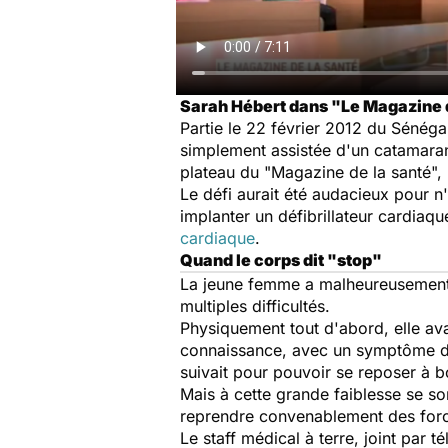
Sarah Hébert dans "Le Magazine de 
Partie le 22 février 2012 du Sénéga
simplement assistée d'un catamaran
plateau du "Magazine de la santé", 
Le défi aurait été audacieux pour n'i
implanter un défibrillateur cardiaq
cardiaque
.
Quand le corps dit "stop"
La jeune femme a malheureusement d
multiples difficultés.
Physiquement tout d'abord, elle ava
connaissance, avec un symptôme de r
suivait pour pouvoir se reposer à b
Mais à cette grande faiblesse se s
reprendre convenablement des force
Le staff médical à terre, joint par t