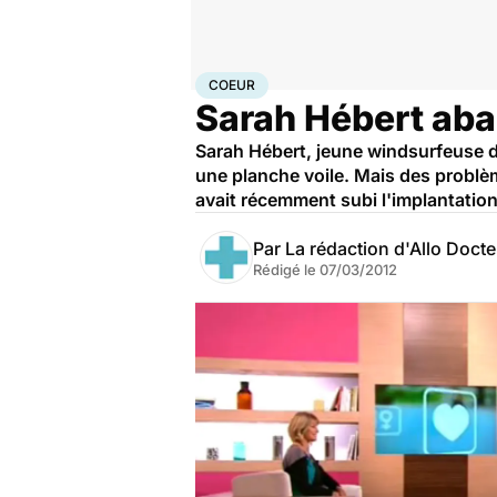
Accueil
Santé
Maladies
Maladies cardiaques
Coeu
COEUR
Sarah Hébert aba
Sarah Hébert, jeune windsurfeuse de 
une planche voile. Mais des problè
avait récemment subi l'implantation 
Par
La rédaction d'Allo Doct
Rédigé le
07/03/2012