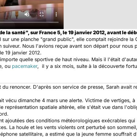
la santé", sur France 5, le 19 janvier 2012, avant le déb
l sur une planche "grand public", elle comptait rejoindre la
 suiveur. Nous l'avions reçue avant son départ pour nous pa
le 19 janvier 2012.
mporte quelle sportive de haut niveau. Mais il l'était d'autant
ue, ou
pacemaker
, il y a six mois, suite à la découverte for
u renoncer. D'après son service de presse, Sarah avait ren
it vécu dimanche 4 mars une alerte. Victime de vertiges, à l
eprésentation spatiale altérée, elle s'était vue dans l'obli
ord.
ont ajoutées des conditions météorologiques exécrables qu
s. La houle et les vents violents ont perturbé son sommeil,
éléphone satellitaire, a estimé que la jeune femme souffrait d