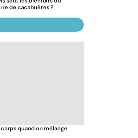
ls sont les bienfaits du
rre de cacahuètes ?
e corps quand on mélange