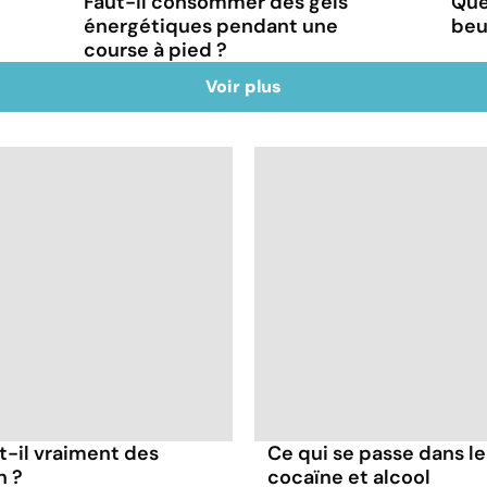
Faut-il consommer des gels
Que
énergétiques pendant une
beu
course à pied ?
Voir plus
t-il vraiment des
Ce qui se passe dans l
n ?
cocaïne et alcool