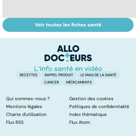
Voir toutes les fiches santé
Le TDAH, un
Accident
Tr
trouble de
vasculaire
dé
l'attention avec
cérébral : l'enfant
p
ou sans
également
hyperactivité
touché
RECETTES
RAPPEL PRODUIT
LE MAG DE LA SANTÉ
CANCER
MÉDICAMENTS
Qui sommes-nous ?
Gestion des cookies
Mentions légales
Politiques de confidentialité
Charte d'utilisation
Index thématique
Flux RSS
Flux Atom