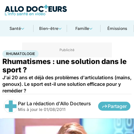
Santé
Bien-être
Famille
Émissions
Accueil
Bien-être
Sport santé
Rhumatologie
RHUMATOLOGIE
Rhumatismes : une solution dans le
sport ?
J'ai 20 ans et déjà des problèmes d'articulations (mains,
genoux). Le sport est-il une solution efficace pour y
remédier ?
Par
La rédaction d'Allo Docteurs
Partager
Mis à jour le
01/08/2011