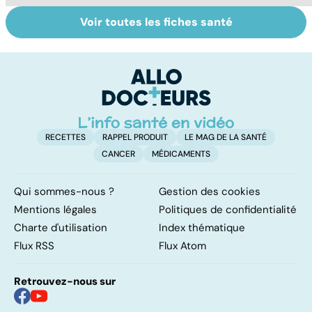
Voir toutes les fiches santé
Comment tenir
Muscler ses
C
ses bonnes
abdos pour
d
résolutions
retrouver un
él
ventre plat
q
fa
RECETTES
RAPPEL PRODUIT
LE MAG DE LA SANTÉ
CANCER
MÉDICAMENTS
Qui sommes-nous ?
Gestion des cookies
Mentions légales
Politiques de confidentialité
Charte d'utilisation
Index thématique
Flux RSS
Flux Atom
Retrouvez-nous sur