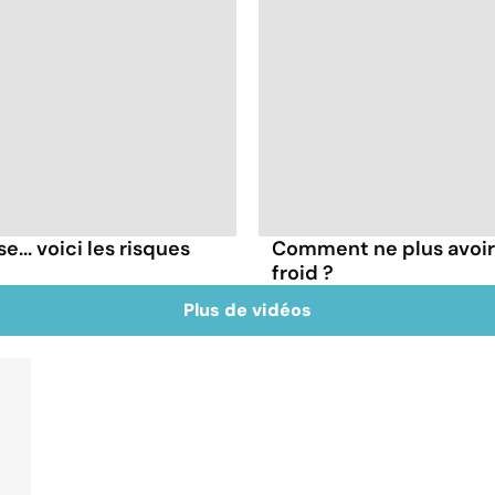
... voici les risques
Comment ne plus avoir l
froid ?
Plus de vidéos