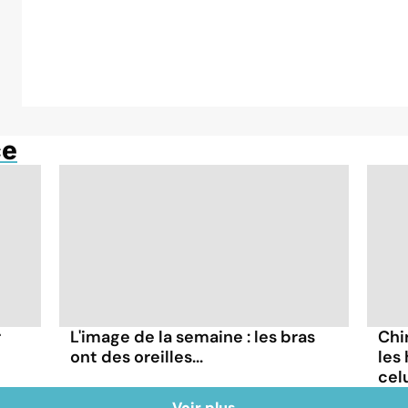
ce
r
L'image de la semaine : les bras
Chi
ont des oreilles...
les
cel
Voir plus