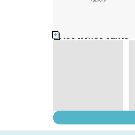
Nos fiches santé
HPV : tout savoir sur
les papillomavirus