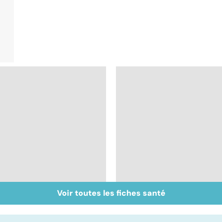
Voir toutes les fiches santé
Tout savoir sur le
Mélanome : le plus
cancer de la vessie
redouté des cancers
de la peau