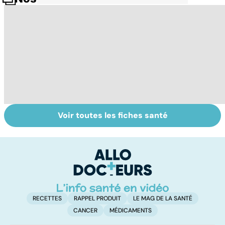
Voir toutes les fiches santé
Le magnésium,
Intestin irritable :
Al
un oligo-élément
le régime
pé
vital
FODMAP, une
solution ?
RECETTES
RAPPEL PRODUIT
LE MAG DE LA SANTÉ
CANCER
MÉDICAMENTS