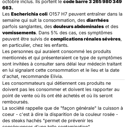
octobre inclus. Ils portent le
code barre 3 265 980 349
663.
Les
Escherichia coli
O157 H7 peuvent entraîner dans la
semaine qui suit la consommation, des
diarrhées
parfois sanglantes, des
douleurs abdominales
et des
vomissements
. Dans 5% des cas, ces symptômes
peuvent être suivis de
complications rénales sévères
,
en particulier, chez les enfants.
Les personnes qui auraient consommé les produits
mentionnés et qui présenteraient ce type de symptômes
sont invitées à consulter sans délai leur médecin traitant
en lui signalant cette consommation et le lieu et la date
d'achat, recommande Elivia.
Les consommateurs qui détiennent ces produits ne
doivent pas les consommer et doivent les rapporter au
point de vente où ils ont été achetés et où ils seront
remboursés.
La société rappelle que de "façon générale" la cuisson à
coeur - c'est à dire la disparition de la couleur rosée -
des steaks hachés "permet de prévenir les
conséquences d'une telle contamination".