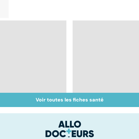
Voir toutes les fiches santé
Faire du sport à
Don de gamètes : le
domicile, c'est facile !
pour et le contre
d'une levée de
l'anonymat