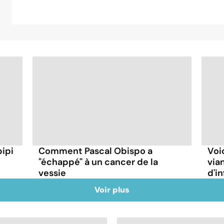
pipi
Comment Pascal Obispo a
Voi
"échappé" à un cancer de la
via
vessie
d'i
Voir plus