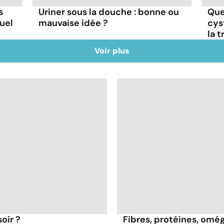
s
Uriner sous la douche : bonne ou
Que
uel
mauvaise idée ?
cys
la t
Voir plus
oir ?
Fibres, protéines, oméga