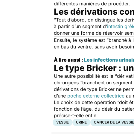
différentes manières de procéder.
Les dérivations co
“Tout d’abord, on distingue les dér
à partir d’un segment d’
intestin grêl
donner une forme de réservoir sembla
Ensuite, le système est
“branché à 
en bas du ventre, sans avoir besoi
À lire aussi :
Les infections urinai
Le type Bricker : 
Une autre possibilité est la “
dérivat
chirurgiens
“branchent un segment d
dérivations de type Bricker ne perm
d’une
poche externe collectrice
au n
Le choix de cette opération
“doit ê
fonction de l’âge, du désir du pati
précise-t-elle enfin.
VESSIE
URINE
CANCER DE LA VESSIE