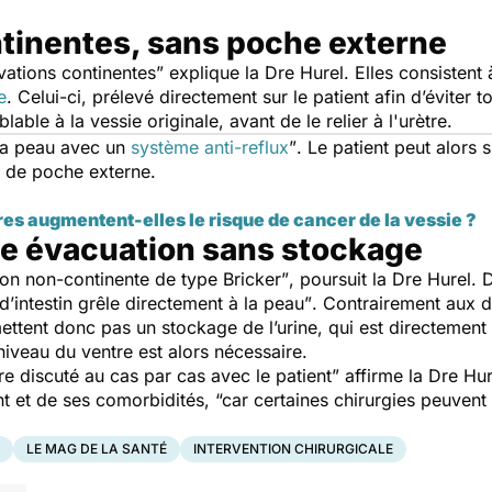
ntinentes, sans poche externe
ivations continentes”
explique la Dre Hurel. Elles consistent 
e
. Celui-ci, prélevé directement sur le patient afin d’éviter to
ble à la vessie originale, avant de le relier à l'urètre.
la peau avec un
système anti-reflux
”
. Le patient peut alors 
n de poche externe.
res augmentent-elles le risque de cancer de la vessie ?
une évacuation sans stockage
ion non-continente de type Bricker”
, poursuit la Dre Hurel. 
’intestin grêle directement à la peau”
. Contrairement aux d
ettent donc pas un stockage de l’urine, qui est directement 
iveau du ventre est alors nécessaire.
tre discuté au cas par cas avec le patient”
affirme la Dre Hur
ent et de ses comorbidités,
“car certaines chirurgies peuvent
LE MAG DE LA SANTÉ
INTERVENTION CHIRURGICALE