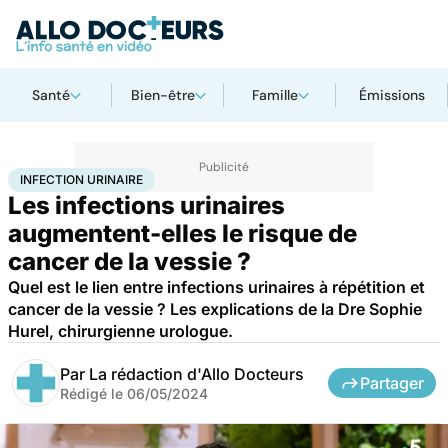
Santé
Bien-être
Famille
Émissions
Accueil
Santé
Maladies
Cancer
Infection urinaire
INFECTION URINAIRE
Les infections urinaires
augmentent-elles le risque de
cancer de la vessie ?
Quel est le lien entre infections urinaires à répétition et
cancer de la vessie ? Les explications de la Dre Sophie
Hurel, chirurgienne urologue.
Par
La rédaction d'Allo Docteurs
Partager
Rédigé le
06/05/2024