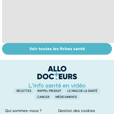
Voir toutes les fiches santé
HPV : tout savoir
Tout savoir sur le
Ca
sur les
cancer de la
fa
papillomavirus
vessie
t
RECETTES
RAPPEL PRODUIT
LE MAG DE LA SANTÉ
CANCER
MÉDICAMENTS
Qui sommes-nous ?
Gestion des cookies