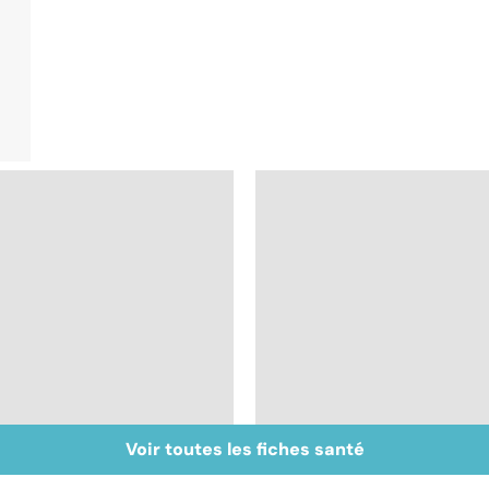
Voir toutes les fiches santé
La sciatique : un
Comment tenir ses
symptôme
bonnes résolutions