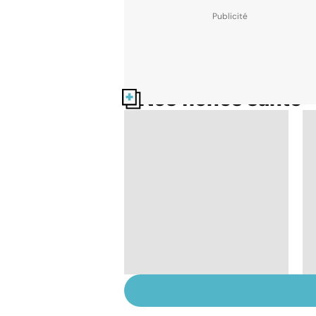
Nos fiches santé
Exostose osseuse :
des bosses sous la