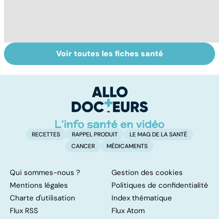
Voir toutes les fiches santé
Tout savoir sur le
Qu'est-ce que le
T
cerveau
coma ?
c
pe
RECETTES
RAPPEL PRODUIT
LE MAG DE LA SANTÉ
CANCER
MÉDICAMENTS
Qui sommes-nous ?
Gestion des cookies
Mentions légales
Politiques de confidentialité
Charte d'utilisation
Index thématique
Flux RSS
Flux Atom