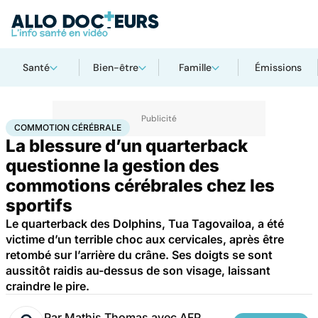
Santé
Bien-être
Famille
Émissions
Accueil
Bien-être
Sport santé
Commotion cérébrale
COMMOTION CÉRÉBRALE
La blessure d’un quarterback
questionne la gestion des
commotions cérébrales chez les
sportifs
Le quarterback des Dolphins, Tua Tagovailoa, a été
victime d’un terrible choc aux cervicales, après être
retombé sur l’arrière du crâne. Ses doigts se sont
aussitôt raidis au-dessus de son visage, laissant
craindre le pire.
Par
Mathis Thomas avec AFP