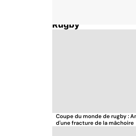
Rugby
Accueil
Thématiques
Coupe du monde de rugby : An
d'une fracture de la mâchoire