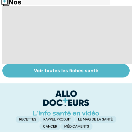
Nos fiches santé
Voir toutes les fiches santé
Peut-on soigner
Surdité brusque :
Ve
les acouphènes ?
quand une oreille
c'
défaille
d
RECETTES
RAPPEL PRODUIT
LE MAG DE LA SANTÉ
CANCER
MÉDICAMENTS