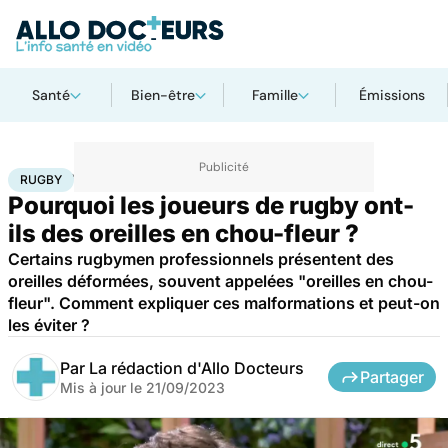
Santé
Bien-être
Famille
Émissions
Accueil
Bien-être
Sport santé
Rugby
RUGBY
Pourquoi les joueurs de rugby ont-
ils des oreilles en chou-fleur ?
Certains rugbymen professionnels présentent des
oreilles déformées, souvent appelées "oreilles en chou-
fleur". Comment expliquer ces malformations et peut-on
les éviter ?
Par
La rédaction d'Allo Docteurs
Partager
Mis à jour le
21/09/2023