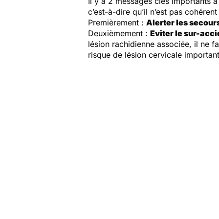
Il y a 2 messages clés importants à 
c’est-à-dire qu’il n’est pas cohére
Premièrement :
Alerter les secour
Deuxièmement :
Eviter le sur-acc
lésion rachidienne associée, il ne fau
risque de lésion cervicale importan