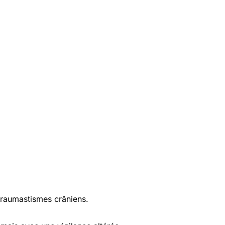
s traumastismes crâniens.