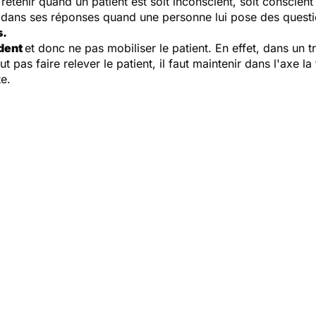
retenir quand un patient est soit inconscient, soit conscient
nt dans ses réponses quand une personne lui pose des questio
s.
ident
et donc ne pas mobiliser le patient. En effet, dans un
t pas faire relever le patient, il faut maintenir dans l'axe la t
te.