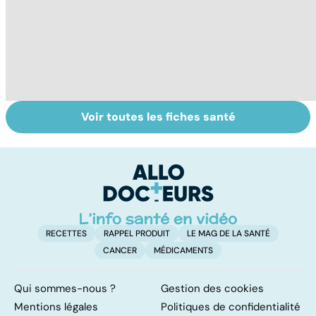
Voir toutes les fiches santé
Le magnésium,
Intestin irritable :
Al
un oligo-élément
le régime
pé
vital
FODMAP, une
solution ?
RECETTES
RAPPEL PRODUIT
LE MAG DE LA SANTÉ
CANCER
MÉDICAMENTS
Qui sommes-nous ?
Gestion des cookies
Mentions légales
Politiques de confidentialité