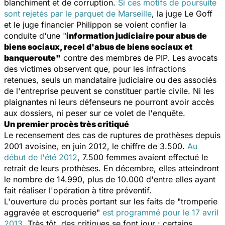
blanchiment et de corruption.
Si ces motifs de poursuite
sont rejetés par le parquet de Marseille
, la juge Le Goff
et le juge financier Philippon se voient confier la
conduite d'une "
information judiciaire pour abus de
biens sociaux, recel d'abus de biens sociaux et
banqueroute"
contre des membres de PIP. Les avocats
des victimes observent que, pour les infractions
retenues, seuls un mandataire judiciaire ou des associés
de l'entreprise peuvent se constituer partie civile. Ni les
plaignantes ni leurs défenseurs ne pourront avoir accès
aux dossiers, ni peser sur ce volet de l'enquête.
Un premier procès très critiqué
Le recensement des cas de ruptures de prothèses depuis
2001 avoisine, en juin 2012, le chiffre de 3.500.
Au
début de l'été 2012
, 7.500 femmes avaient effectué le
retrait de leurs prothèses. En décembre, elles atteindront
le nombre de 14.990, plus de 10.000 d'entre elles ayant
fait réaliser l'opération à titre préventif.
L'ouverture du procès portant sur les faits de "tromperie
aggravée et escroquerie"
est programmé pour le 17 avril
2013
. Très tôt, des critiques se font jour : certains