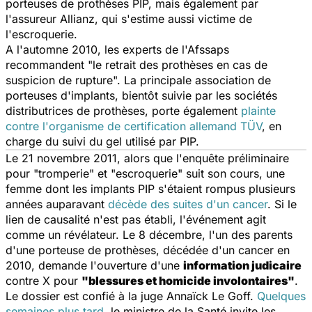
porteuses de prothèses PIP, mais également par
l'assureur Allianz, qui s'estime aussi victime de
l'escroquerie.
A l'automne 2010, les experts de l'Afssaps
recommandent "le retrait des prothèses en cas de
suspicion de rupture". La principale association de
porteuses d'implants, bientôt suivie par les sociétés
distributrices de prothèses, porte également
plainte
contre l'organisme de certification allemand TÜV
, en
charge du suivi du gel utilisé par PIP.
Le 21 novembre 2011, alors que l'enquête préliminaire
pour "tromperie" et "escroquerie" suit son cours, une
femme dont les implants PIP s'étaient rompus plusieurs
années auparavant
décède des suites d'un cancer
.
Si le
lien de causalité n'est pas établi, l'événement agit
comme un révélateur. Le 8 décembre, l'un des parents
d'une porteuse de prothèses, décédée d'un cancer en
2010, demande l'ouverture d'une
information judicaire
contre X pour
"blessures et homicide involontaires"
.
Le dossier est confié à la juge Annaïck Le Goff.
Quelques
semaines plus tard
, le ministre de la Santé invite les