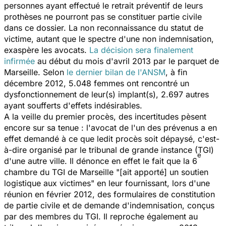
personnes ayant effectué le retrait préventif de leurs
prothèses ne pourront pas se constituer partie civile
dans ce dossier. La non reconnaissance du statut de
victime, autant que le spectre d'une non indemnisation,
exaspère les avocats.
La décision sera finalement
infirmée
au début du mois d'avril 2013 par le parquet de
Marseille. Selon
le dernier bilan de l'ANSM
, à fin
décembre 2012, 5.048 femmes ont rencontré un
dysfonctionnement de leur(s) implant(s), 2.697 autres
ayant soufferts d'effets indésirables.
A la veille du premier procès, des incertitudes pèsent
encore sur sa tenue : l'avocat de l'un des prévenus a en
effet demandé à ce que ledit procès soit dépaysé, c'est-
à-dire organisé par le tribunal de grande instance (TGI)
e
d'une autre ville. Il dénonce en effet le fait que la 6
chambre du TGI de Marseille "[ait apporté] un soutien
logistique aux victimes" en leur fournissant, lors d'une
réunion en février 2012, des formulaires de constitution
de partie civile et de demande d'indemnisation, conçus
par des membres du TGI. Il reproche également au