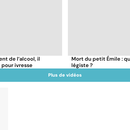
t de l’alcool, il
Mort du petit Émile : q
pour ivresse
légiste ?
Plus de vidéos