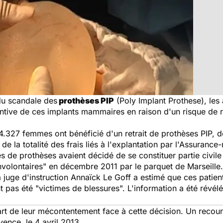
du scandale des
prothèses PIP
(Poly Implant Prothese), les 
tive de ces implants mammaires en raison d'un risque de rup
.327 femmes ont bénéficié d'un retrait de prothèses PIP, do
de la totalité des frais liés à l'explantation par l'Assurance
s de prothèses avaient décidé de se constituer partie civile
involontaires" en décembre 2011 par le parquet de Marseille.
a juge d'instruction Annaïck Le Goff a estimé que ces patie
t pas été "victimes de blessures". L'information a été révé
art de leur mécontentement face à cette décision. Un recour
ence, le 4 avril 2013.