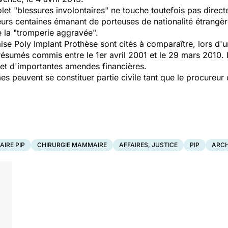
volet "blessures involontaires" ne touche toutefois pas direc
eurs centaines émanant de porteuses de nationalité étrangèr
de la "tromperie aggravée".
ise Poly Implant Prothèse sont cités à comparaître, lors d'
présumés commis entre le 1er avril 2001 et le 29 mars 2010
et d'importantes amendes financières.
imes peuvent se constituer partie civile tant que le procureu
IRE PIP
CHIRURGIE MAMMAIRE
AFFAIRES, JUSTICE
PIP
ARCH