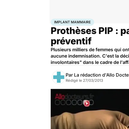
Accueil
Santé
Maladies
Implant mammaire
IMPLANT MAMMAIRE
Prothèses PIP : pa
préventif
Plusieurs milliers de femmes qui on
aucune indemnisation. C'est la déci
involontaires" dans le cadre de l'af
Par
La rédaction d'Allo Doct
Rédigé le
27/03/2013