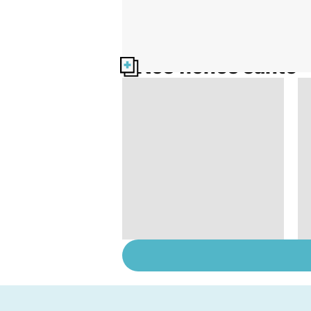
Nos fiches santé
Faire du sport à
domicile, c'est facile !