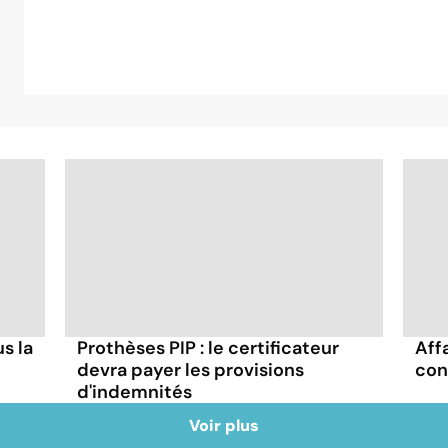
s la
Prothèses PIP : le certificateur
Aff
devra payer les provisions
con
d'indemnités
Voir plus