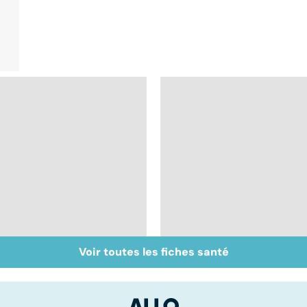
Voir toutes les fiches santé
Don de gamètes : le
Mediator® : le début
pour et le contre
d'une enquête
d'une levée de
l'anonymat