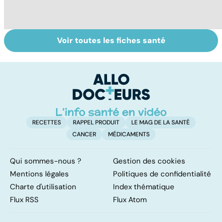
Voir toutes les fiches santé
Faire du sport à
Don de gamètes :
Me
domicile, c'est
le pour et le
d
facile !
contre d'une
e
levée de
l'anonymat
RECETTES
RAPPEL PRODUIT
LE MAG DE LA SANTÉ
CANCER
MÉDICAMENTS
Qui sommes-nous ?
Gestion des cookies
Mentions légales
Politiques de confidentialité
Charte d'utilisation
Index thématique
Flux RSS
Flux Atom