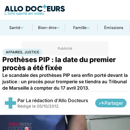
Santé
Bien-être
Famille
Émissions
Accueil
Santé
Société
Justice
Affaires, justice
AFFAIRES, JUSTICE
Prothèses PIP : la date du premier
procès a été fixée
Le scandale des prothèses PIP sera enfin porté devant la
justice : un procès pour tromperie se tiendra au Tribunal
de Marseille à compter du 17 avril 2013.
Par
La rédaction d'Allo Docteurs
Partager
Rédigé le
05/10/2012