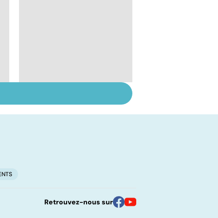
Le lupus, une maladie
complexe
ENTS
Retrouvez-nous sur