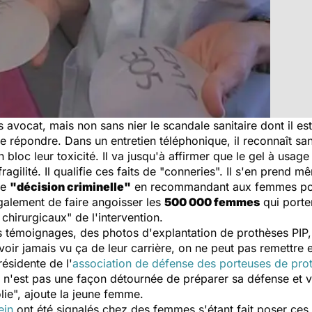
 avocat, mais non sans nier le scandale sanitaire dont il est
e répondre. Dans un entretien téléphonique, il reconnaît sa
loc leur toxicité. Il va jusqu'à affirmer que le gel à usage 
fragilité. Il qualifie ces faits de "conneries". Il s'en prend 
ne
"décision criminelle"
en recommandant aux femmes por
également de faire angoisser les
500 000 femmes
qui porte
chirurgicaux" de l'intervention.
s témoignages, des photos d'explantation de prothèses PIP
voir jamais vu ça de leur carrière, on ne peut pas remettre 
ésidente de l'
association de défense des porteuses de pro
'est pas une façon détournée de préparer sa défense et vis
olie", ajoute la jeune femme.
ein
ont été signalés chez des femmes s'étant fait poser ces