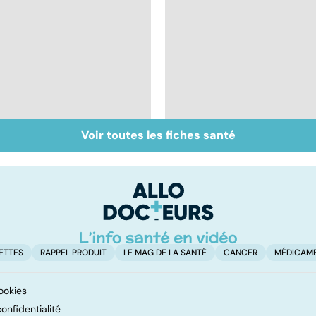
Voir toutes les fiches santé
Inflammation des
Suicide : prévenir le
amygdales : que faire
passage à l'acte
en cas d'angine ?
ETTES
RAPPEL PRODUIT
LE MAG DE LA SANTÉ
CANCER
MÉDICAM
ookies
onfidentialité