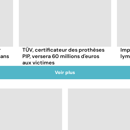
r
TÜV, certificateur des prothèses
Imp
sans
PIP, versera 60 millions d'euros
lym
aux victimes
Voir plus