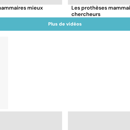
 mammaires mieux
Les prothèses mammair
chercheurs
Plus de vidéos