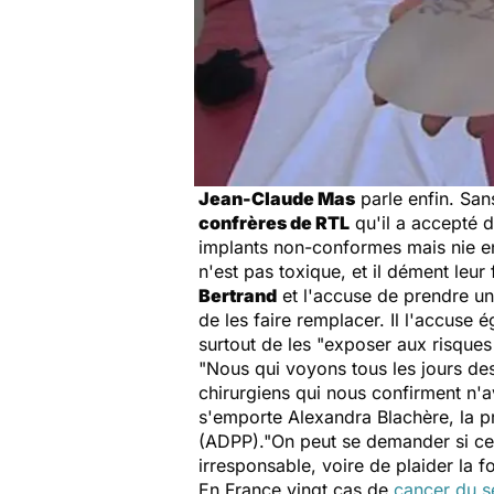
Jean-Claude Mas
parle enfin. Sans
confrères de RTL
qu'il a accepté d
implants non-conformes mais nie en b
n'est pas toxique, et il dément leur 
Bertrand
et l'accuse de prendre u
de les faire remplacer. Il l'accuse 
surtout de les "exposer aux risques 
"Nous qui voyons tous les jours de
chirurgiens qui nous confirment n'a
s'emporte Alexandra Blachère, la pr
(ADPP)."On peut se demander si ce n
irresponsable, voire de plaider la f
En France vingt cas de
cancer du s