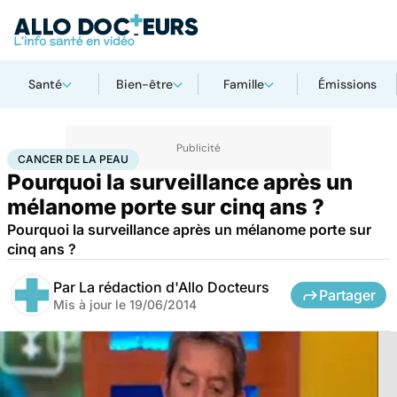
Santé
Bien-être
Famille
Émissions
Accueil
Santé
Maladies
Cancer
Cancer de la peau
CANCER DE LA PEAU
Pourquoi la surveillance après un
mélanome porte sur cinq ans ?
Pourquoi la surveillance après un mélanome porte sur
cinq ans ?
Par
La rédaction d'Allo Docteurs
Partager
Mis à jour le
19/06/2014