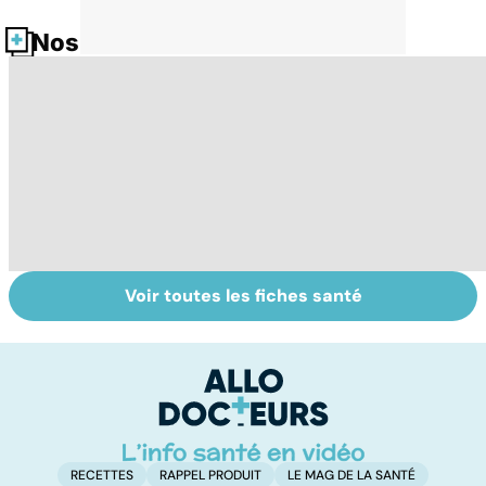
Nos fiches santé
Voir toutes les fiches santé
Comment tenir
Les méthodes
Le
ses bonnes
qui fonctionnent
po
résolutions
vraiment pour
la
arrêter de fumer
!
RECETTES
RAPPEL PRODUIT
LE MAG DE LA SANTÉ