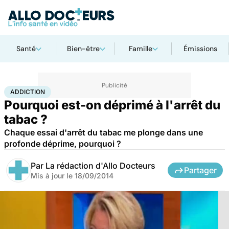
Santé
Bien-être
Famille
Émissions
Accueil
Santé
Maladies
Drogues et addictions
Addiction
ADDICTION
Pourquoi est-on déprimé à l'arrêt du
tabac ?
Chaque essai d'arrêt du tabac me plonge dans une
profonde déprime, pourquoi ?
Par
La rédaction d'Allo Docteurs
Partager
Mis à jour le
18/09/2014