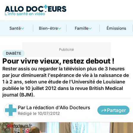
Santé
Bien-être
Famille
Émissions
Accueil
Bien-être
Sport santé
Diabète
DIABÈTE
Pour vivre vieux, restez debout !
Rester assis ou regarder la télévision plus de 3 heures
par jour diminuerait l'espérance de vie à la naissance de
1 à 2 ans, selon une étude de l'Université de Louisiane
publiée le 10 juillet 2012 dans la revue British Medical
journal (BJM).
Par
La rédaction d'Allo Docteurs
Partager
Rédigé le
10/07/2012