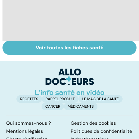
Voir toutes les fiches santé
Comment tenir
Nécrose : quand
M
ses bonnes
les tissus
R
résolutions
meurent
h
au
RECETTES
RAPPEL PRODUIT
LE MAG DE LA SANTÉ
CANCER
MÉDICAMENTS
Qui sommes-nous ?
Gestion des cookies
Mentions légales
Politiques de confidentialité