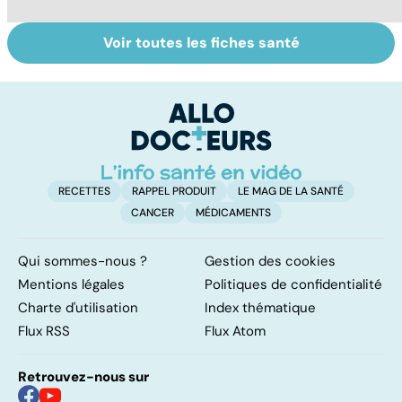
Voir toutes les fiches santé
Cancer du
Grand froid : nos
P
poumon : le
conseils
en
progrès des
u
traitements
n
RECETTES
RAPPEL PRODUIT
LE MAG DE LA SANTÉ
CANCER
MÉDICAMENTS
Qui sommes-nous ?
Gestion des cookies
Mentions légales
Politiques de confidentialité
Charte d'utilisation
Index thématique
Flux RSS
Flux Atom
Retrouvez-nous sur