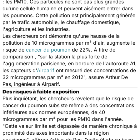
: les PM10. Ces particules ne sont pas plus grandes
qu'une cellule humaine et peuvent aisément entrer dans
les poumons. Cette pollution est principalement générée
par le trafic automobile, le chauffage domestique,
l'agriculture et les industries.
Les chercheurs ont démontré qu'une hausse de la
pollution de 10 microgrammes par m³ d'air, augmente le
risque de
cancer du poumon
de 22%. À titre de
comparaison , "sur la station la plus forte de
l'agglomération parisienne, en bordure de l'autoroute A1,
les capteurs d'
Airparif
ont mesuré des concentrations de
32 microgrammes par m³ en 2012", assure Arthur De
Pas, ingénieur à Airparif.
Des risques à faible exposition
Plus inquiétant, les chercheurs révèlent que le risque de
cancer du poumon subsiste même à des concentrations
inférieures aux normes européennes, de 40
microgrammes par m³ pour les PM10 dans l'année.
"Cette valeur limite est dépassée de manière chronique à
proximité des axes importants dans la région
parisienne", affirme Arthur de Pas, "cette étude se base