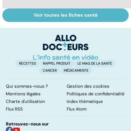
Voir toutes les fiches santé
Tout savoir sur le
Prurit,
N
vitiligo
démangeaisons :
le
au secours, j'ai la
m
peau qui gratte !
RECETTES
RAPPEL PRODUIT
LE MAG DE LA SANTÉ
CANCER
MÉDICAMENTS
Qui sommes-nous ?
Gestion des cookies
Mentions légales
Politiques de confidentialité
Charte d'utilisation
Index thématique
Flux RSS
Flux Atom
Retrouvez-nous sur