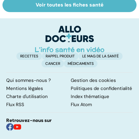
Voir toutes les fiches santé
Le magnésium,
Intestin irritable :
Al
un oligo-élément
le régime
pé
vital
FODMAP, une
solution ?
RECETTES
RAPPEL PRODUIT
LE MAG DE LA SANTÉ
CANCER
MÉDICAMENTS
Qui sommes-nous ?
Gestion des cookies
Mentions légales
Politiques de confidentialité
Charte d'utilisation
Index thématique
Flux RSS
Flux Atom
Retrouvez-nous sur