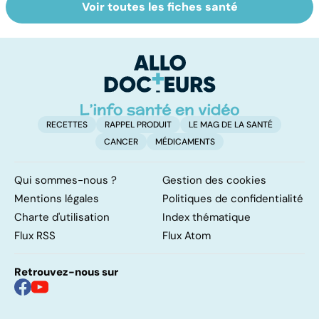
Voir toutes les fiches santé
Exostose
La sciatique : un
A
osseuse : des
symptôme
g
bosses sous la
douloureux
l'
peau
p
RECETTES
RAPPEL PRODUIT
LE MAG DE LA SANTÉ
CANCER
MÉDICAMENTS
Qui sommes-nous ?
Gestion des cookies
Mentions légales
Politiques de confidentialité
Charte d'utilisation
Index thématique
Flux RSS
Flux Atom
Retrouvez-nous sur