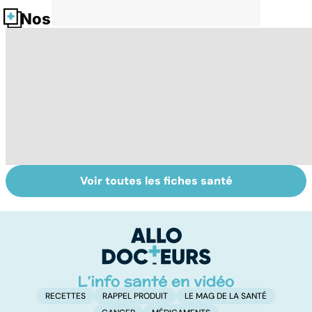
Nos fiches santé
Voir toutes les fiches santé
Le lupus, une
Anémie :
E
maladie
symptômes,
os
complexe
causes et
bo
traitements
p
RECETTES
RAPPEL PRODUIT
LE MAG DE LA SANTÉ