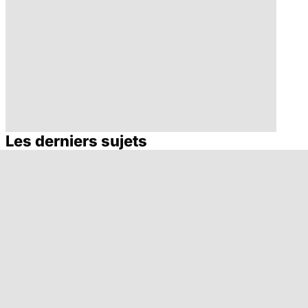
Les derniers sujets
Quel est le rôle
Hydrocéphalie,
des associations
une tête qui
de patients ?
grossit