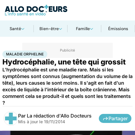
Santé
Bien-être
Famille
Émissions
Accueil
Santé
Maladies
Maladies rares
Maladie orpheline
MALADIE ORPHELINE
Hydrocéphalie, une tête qui grossit
L'hydrocéphalie est une maladie rare. Mais si les
symptômes sont connus (augmentation du volume de la
tête), leurs causes le sont moins. Il s'agit en fait d'un
excès de liquide à l'intérieur de la boîte crânienne. Mais
comment cela se produit-il et quels sont les traitements
?
Par
La rédaction d'Allo Docteurs
Partager
Mis à jour le
19/11/2014