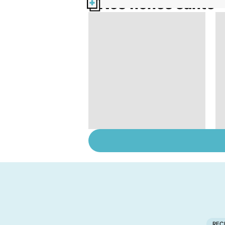
Nos fiches santé
Conjonctivite,
kératite, uvéite :
attention les yeux !
REC