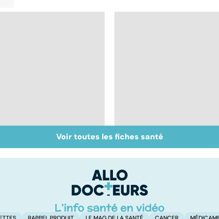
Voir toutes les fiches santé
Presbytie : pourquoi
Mieux dépister la
choisir de se faire
DMLA
opérer ?
ETTES
RAPPEL PRODUIT
LE MAG DE LA SANTÉ
CANCER
MÉDICAM