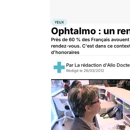
Accueil
Santé
Maladies
Yeux
YEUX
Ophtalmo : un ren
Près de 60 % des Français avouent 
rendez-vous. C'est dans ce contex
d'honoraires
Par
La rédaction d'Allo Doct
Rédigé le
26/03/2012