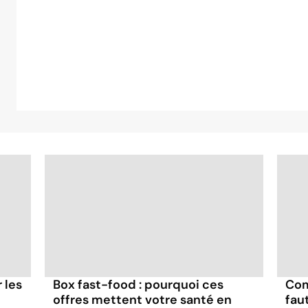
r les
Box fast-food : pourquoi ces
Com
offres mettent votre santé en
fau