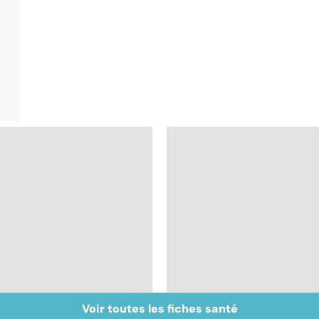
Voir toutes les fiches santé
Prurit,
Nécrose : quand les