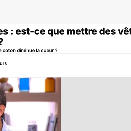
e
es : est-ce que mettre des v
?
 coton diminue la sueur ?
eurs