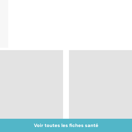
Voir toutes les fiches santé
Prurit,
Nécrose : quand les