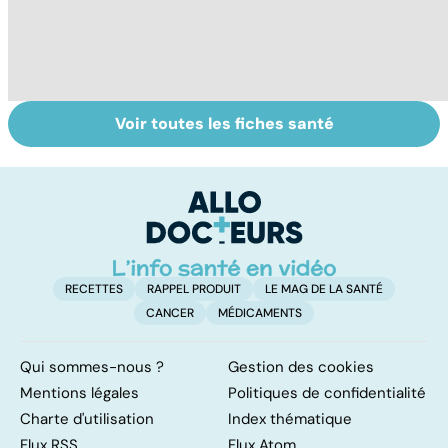
Voir toutes les fiches santé
HPV : tout savoir
Post-partum : un
G
sur les
bouleversement
sa
papillomavirus
après la
t
naissance
g
RECETTES
RAPPEL PRODUIT
LE MAG DE LA SANTÉ
CANCER
MÉDICAMENTS
Qui sommes-nous ?
Gestion des cookies
Mentions légales
Politiques de confidentialité
Charte d'utilisation
Index thématique
Flux RSS
Flux Atom