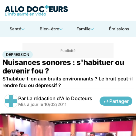
Santé
Bien-être
Famille
Émissions
Accueil
Santé
Maladies
Maladies cardiaques
Dépression
DÉPRESSION
Nuisances sonores : s'habituer ou
devenir fou ?
S'habitue-t-on aux bruits environnants ? Le bruit peut-il
rendre fou ou dépressif ?
Par
La rédaction d'Allo Docteurs
Partager
Mis à jour le
10/02/2011