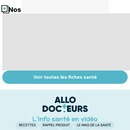
Nos fiches santé
Voir toutes les fiches santé
Tout savoir sur
Suicide : prévenir
To
les infections
le passage à
le
pulmonaires
l'acte
RECETTES
RAPPEL PRODUIT
LE MAG DE LA SANTÉ