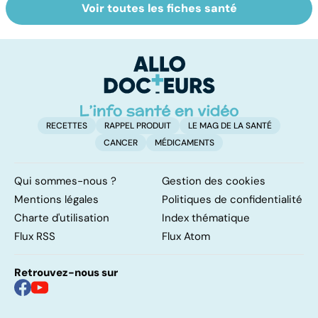
Voir toutes les fiches santé
Comment tenir
Muscler ses
C
ses bonnes
abdos pour
d
résolutions
retrouver un
él
ventre plat
q
fa
RECETTES
RAPPEL PRODUIT
LE MAG DE LA SANTÉ
CANCER
MÉDICAMENTS
Qui sommes-nous ?
Gestion des cookies
Mentions légales
Politiques de confidentialité
Charte d'utilisation
Index thématique
Flux RSS
Flux Atom
Retrouvez-nous sur