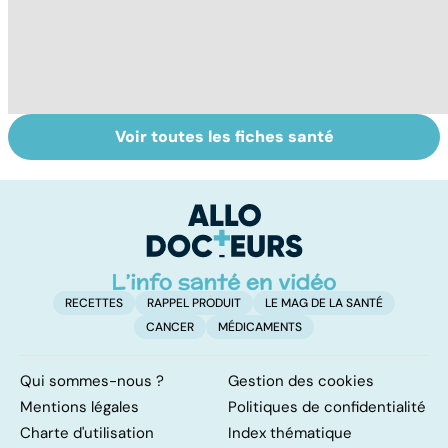
Voir toutes les fiches santé
Tout savoir sur le
Comment
F
cancer de la
maîtriser le
c
vessie
bégaiement ?
j
RECETTES
RAPPEL PRODUIT
LE MAG DE LA SANTÉ
CANCER
MÉDICAMENTS
Qui sommes-nous ?
Gestion des cookies
Mentions légales
Politiques de confidentialité
Charte d'utilisation
Index thématique