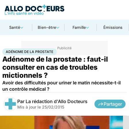
Santé
Bien-être
Famille
Émissions
Accueil
Santé
Adénome de la prostate
ADÉNOME DE LA PROSTATE
Adénome de la prostate : faut-il
consulter en cas de troubles
mictionnels ?
Avoir des difficultés pour uriner le matin nécessite-t-il
un contrôle médical ?
Par
La rédaction d'Allo Docteurs
Partager
Mis à jour le
25/02/2015