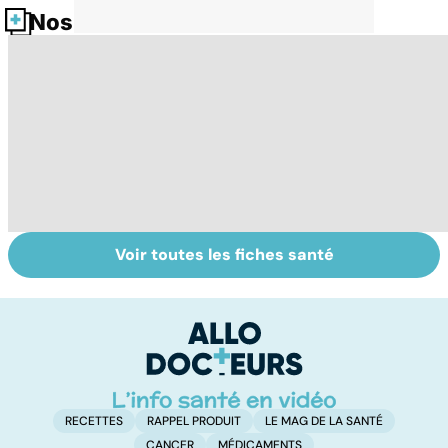
Nos fiches santé
Voir toutes les fiches santé
L'andropause, la
Faire du sport à
D
ménopause des
domicile, c'est
le
hommes ?
facile !
c
l
l
RECETTES
RAPPEL PRODUIT
LE MAG DE LA SANTÉ
CANCER
MÉDICAMENTS