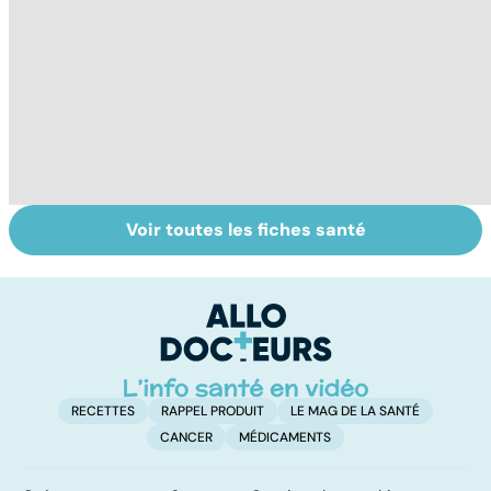
Voir toutes les fiches santé
Narcolepsie : des
Bien dormir,
L
crises de
mais... sans
f
sommeil
médicaments !
involontaires
RECETTES
RAPPEL PRODUIT
LE MAG DE LA SANTÉ
CANCER
MÉDICAMENTS