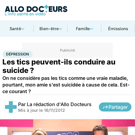
Santé
Bien-être
Famille
Émissions
Accueil
Bien-être
Psycho
Dépression
DÉPRESSION
Les tics peuvent-ils conduire au
suicide ?
On ne considère pas les tics comme une vraie maladie,
pourtant, mon amie s'est suicidée à cause de cela. Est-
ce courant ?
Par
La rédaction d'Allo Docteurs
Partager
Mis à jour le
16/11/2012