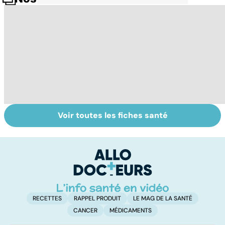
Voir toutes les fiches santé
Les méthodes
Faire du sport à
D
qui fonctionnent
domicile, c'est
le
vraiment pour
facile !
c
arrêter de fumer
l
!
l
RECETTES
RAPPEL PRODUIT
LE MAG DE LA SANTÉ
CANCER
MÉDICAMENTS