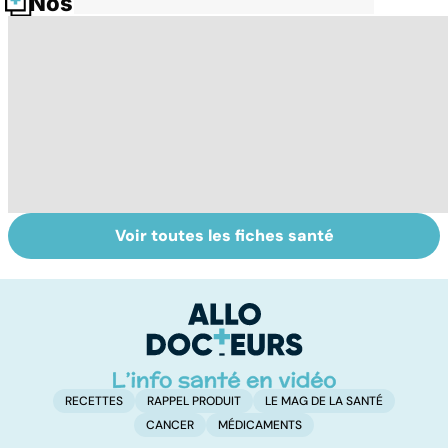
Nos fiches santé
Voir toutes les fiches santé
Soins dentaires :
Bruxisme : quand
P
on n'arrête pas le
les dents
? 
progrès !
grincent
ex
RECETTES
RAPPEL PRODUIT
LE MAG DE LA SANTÉ
CANCER
MÉDICAMENTS