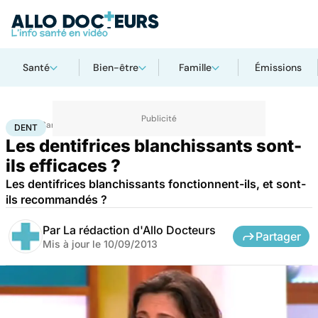
Santé
Bien-être
Famille
Émissions
Accueil
Santé
Maladies
Dent
DENT
Les dentifrices blanchissants sont-
ils efficaces ?
Les dentifrices blanchissants fonctionnent-ils, et sont-
ils recommandés ?
Par
La rédaction d'Allo Docteurs
Partager
Mis à jour le
10/09/2013