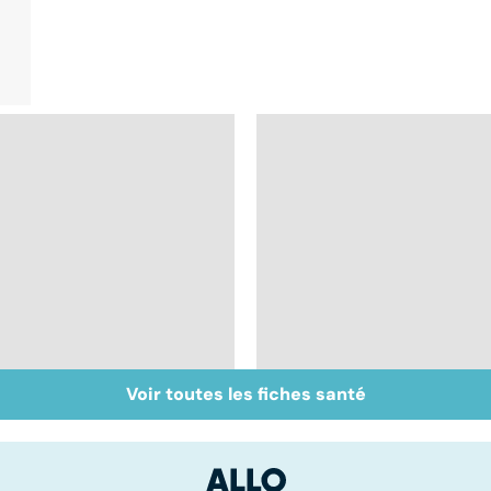
Voir toutes les fiches santé
Bien dormir, mais...
Le magnésium, un
sans médicaments !
oligo-élément vital