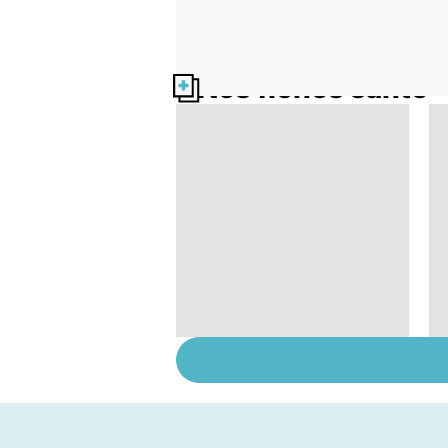
Nos fiches santé
Quand la maladie
entraîne la chute des
cheveux