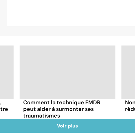
,
Comment la technique EMDR
Non
otre
peut aider à surmonter ses
réd
traumatismes
Voir plus