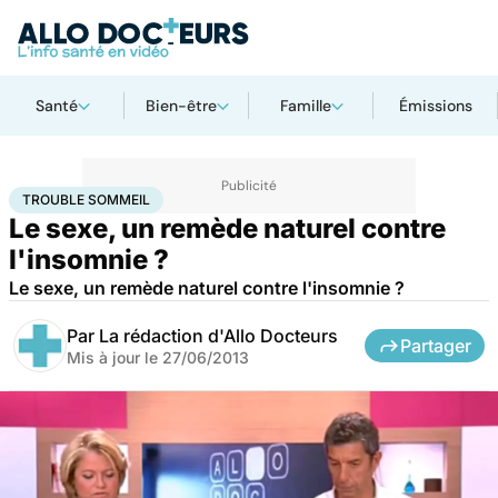
Santé
Bien-être
Famille
Émissions
Accueil
Bien-être
Sexo
Trouble sommeil
TROUBLE SOMMEIL
Le sexe, un remède naturel contre
l'insomnie ?
Le sexe, un remède naturel contre l'insomnie ?
Par
La rédaction d'Allo Docteurs
Partager
Mis à jour le
27/06/2013