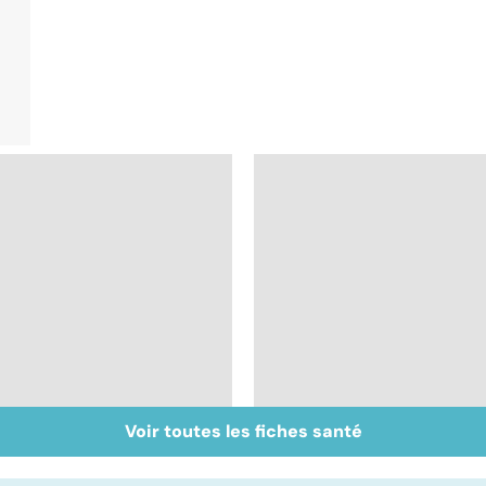
Voir toutes les fiches santé
Tout savoir sur les
Inflammation des
infections
amygdales : que faire