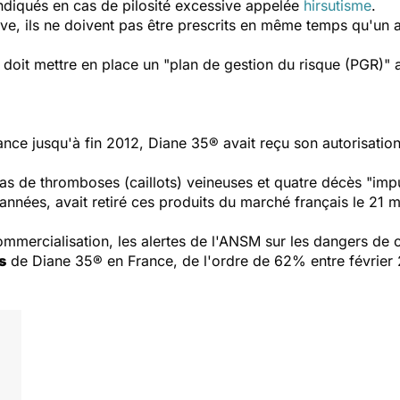
diqués en cas de pilosité excessive appelée
hirsutisme
.
ive, ils ne doivent pas être prescrits en même temps qu'un 
doit mettre en place un "plan de gestion du risque (PGR)"
nce jusqu'à fin 2012, Diane 35® avait reçu son autorisatio
cas de thromboses (caillots) veineuses et quatre décès "im
nnées, avait retiré ces produits du marché français le 21 ma
ercialisation, les alertes de l'ANSM sur les dangers de cet
s
de Diane 35® en France, de l'ordre de 62% entre février 2