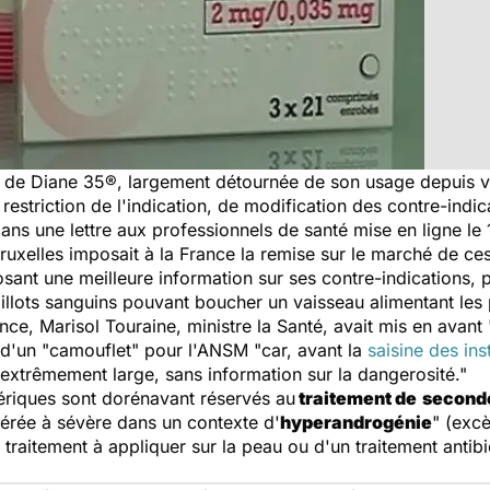
is de Diane 35®, largement détournée de son usage depuis
estriction de l'indication, de modification des contre-indi
ns une lettre aux professionnels de santé mise en ligne le 1
Bruxelles imposait à la France la remise sur le marché de c
posant une meilleure information sur ses contre-indications,
llots sanguins pouvant boucher un vaisseau alimentant le
nce, Marisol Touraine, ministre la Santé, avait mis en avant
 d'un "camouflet" pour l'ANSM "car, avant la
saisine des in
extrêmement large, sans information sur la dangerosité."
ériques sont dorénavant réservés au
traitement de
seconde
dérée à sévère dans un contexte d'
hyperandrogénie
" (exc
traitement à appliquer sur la peau ou d'un traitement antibi