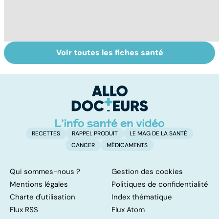
Voir toutes les fiches santé
Violences
Faire du sport à
V
sexuelles :
domicile, c'est
c
comment s'en
facile !
remettre ?
RECETTES
RAPPEL PRODUIT
LE MAG DE LA SANTÉ
CANCER
MÉDICAMENTS
Qui sommes-nous ?
Gestion des cookies
Mentions légales
Politiques de confidentialité
Charte d'utilisation
Index thématique
Flux RSS
Flux Atom