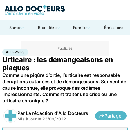
Santé
Bien-être
Famille
Émissions
Accueil
Santé
Maladies
Allergies
ALLERGIES
Urticaire : les démangeaisons en
plaques
Comme une piqûre d’ortie, l’urticaire est responsable
d’éruptions cutanées et de démangeaisons. Souvent de
cause inconnue, elle provoque des œdèmes
impressionnants. Comment traiter une crise ou une
urticaire chronique ?
Par
La rédaction d'Allo Docteurs
Partager
Mis à jour le
23/09/2022