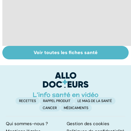
Voir toutes les fiches santé
Tout savoir sur le
Prurit,
N
vitiligo
démangeaisons :
le
au secours, j'ai la
m
peau qui gratte !
RECETTES
RAPPEL PRODUIT
LE MAG DE LA SANTÉ
CANCER
MÉDICAMENTS
Qui sommes-nous ?
Gestion des cookies