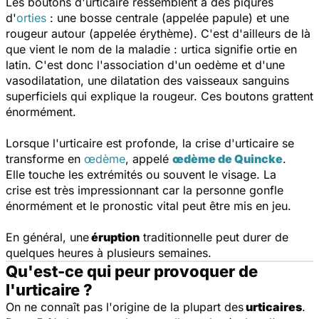
Les boutons d'urticaire ressemblent à des piqûres
d'
orties
: une bosse centrale (appelée papule) et une
rougeur autour (appelée érythème). C'est d'ailleurs de là
que vient le nom de la maladie : urtica signifie ortie en
latin. C'est donc l'association d'un oedème et d'une
vasodilatation, une dilatation des vaisseaux sanguins
superficiels qui explique la rougeur. Ces boutons grattent
énormément.
Lorsque l'urticaire est profonde, la crise d'urticaire se
transforme en
œdème
, appelé
œdème de Quincke
.
Elle touche les extrémités ou souvent le visage. La
crise est très impressionnant car la personne gonfle
énormément et le pronostic vital peut être mis en jeu.
En général, une
éruption
traditionnelle peut durer de
quelques heures à plusieurs semaines.
Qu'est-ce qui peur provoquer de
l'urticaire ?
On ne connaît pas l'origine de la plupart des
urticaires
.