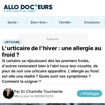
Santé
Bien-être
Famille
Émissions
Accueil
Santé
Maladies
Urticaire
URTICAIRE
L'urticaire de l'hiver : une allergie au
froid ?
Si certains se réjouissent dès les premiers froids,
d'autres resteraient bien à l'abri sous leur couette, de
peur de voir une urticaire apparaître. L'allergie au froid
est-elle une réalité ? Quels sont ses symptômes ?
Comment la soigner ?
Par
Dr Charlotte Tourmente
Partager
Mis à jour le
06/09/2024