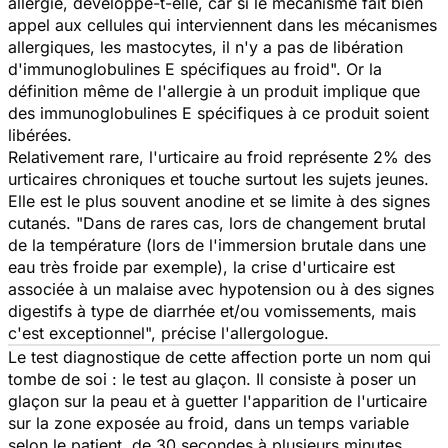
allergie, développe-t-elle, car si le mécanisme fait bien
appel aux cellules qui interviennent dans les mécanismes
allergiques, les mastocytes, il n'y a pas de libération
d'immunoglobulines E spécifiques au froid". Or la
définition même de l'allergie à un produit implique que
des immunoglobulines E spécifiques à ce produit soient
libérées.
Relativement rare, l'urticaire au froid représente 2% des
urticaires chroniques et touche surtout les sujets jeunes.
Elle est le plus souvent anodine et se limite à des signes
cutanés. "Dans de rares cas, lors de changement brutal
de la température (lors de l'immersion brutale dans une
eau très froide par exemple), la crise d'urticaire est
associée à un malaise avec hypotension ou à des signes
digestifs à type de diarrhée et/ou vomissements, mais
c'est exceptionnel", précise l'allergologue.
Le test diagnostique de cette affection porte un nom qui
tombe de soi : le test au glaçon. Il consiste à poser un
glaçon sur la peau et à guetter l'apparition de l'urticaire
sur la zone exposée au froid, dans un temps variable
selon le patient, de 30 secondes à plusieurs minutes.