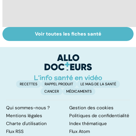
Voir toutes les fiches santé
Automne-hiver,
Tout savoir sur
Gr
le temps de la
les maux du froid
c
dépression
saisonnière
RECETTES
RAPPEL PRODUIT
LE MAG DE LA SANTÉ
CANCER
MÉDICAMENTS
Qui sommes-nous ?
Gestion des cookies
Mentions légales
Politiques de confidentialité
Charte d'utilisation
Index thématique
Flux RSS
Flux Atom