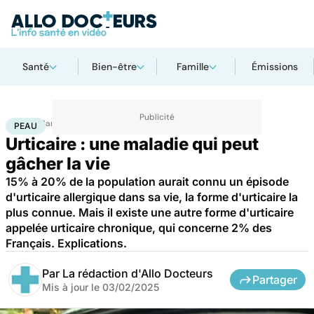
Santé
Bien-être
Famille
Émissions
Accueil
Santé
Maladies
Peau
PEAU
Urticaire : une maladie qui peut
gâcher la vie
15% à 20% de la population aurait connu un épisode
d'urticaire allergique dans sa vie, la forme d'urticaire la
plus connue. Mais il existe une autre forme d'urticaire
appelée urticaire chronique, qui concerne 2% des
Français. Explications.
Par
La rédaction d'Allo Docteurs
Partager
Mis à jour le
03/02/2025