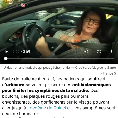
Urticaire : une maladie qui peut gâcher la vie
Le Mag de la Santé
- France 5
Faute de traitement curatif, les patients qui souffrent
d'
urticaire
se voient prescrire des
antihistaminiques
pour limiter les symptômes de la maladie
. Des
boutons, des plaques rouges plus ou moins
envahissantes, des gonflements sur le visage pouvant
aller jusqu'à l'
oedème de Quincke
… ces symptômes sont
ceux de l'urticaire.