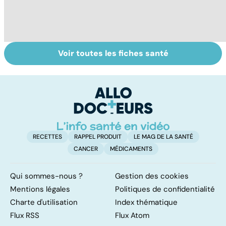
Voir toutes les fiches santé
Tout savoir sur le
Prurit,
N
vitiligo
démangeaisons :
le
au secours, j'ai la
m
peau qui gratte !
RECETTES
RAPPEL PRODUIT
LE MAG DE LA SANTÉ
CANCER
MÉDICAMENTS
Qui sommes-nous ?
Gestion des cookies
Mentions légales
Politiques de confidentialité
Charte d'utilisation
Index thématique
Flux RSS
Flux Atom