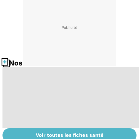
Nos fiches santé
Voir toutes les fiches santé
HPV : tout savoir
Grand froid : nos
P